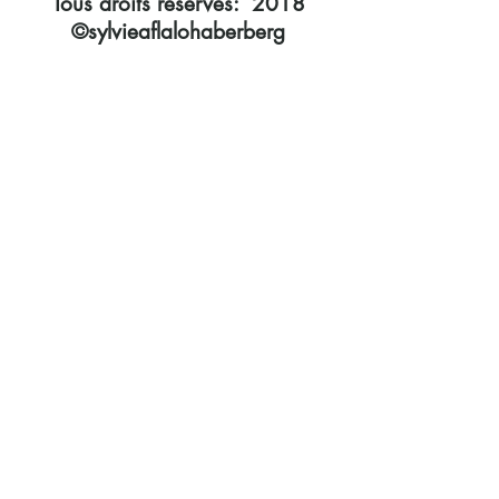
Tous droits réservés: 2018
©sylvieaflalohaberberg
@ 2016 par Sylvie Aflalo Haberberg. Créé avec